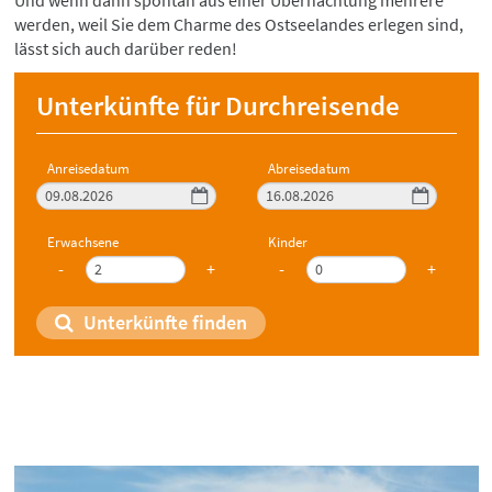
Und wenn dann spontan aus einer Übernachtung mehrere
werden, weil Sie dem Charme des Ostseelandes erlegen sind,
lässt sich auch darüber reden!
Unterkünfte für Durchreisende
Anreisedatum
Abreisedatum
Erwachsene
Kinder
-
+
-
+
Unterkünfte finden